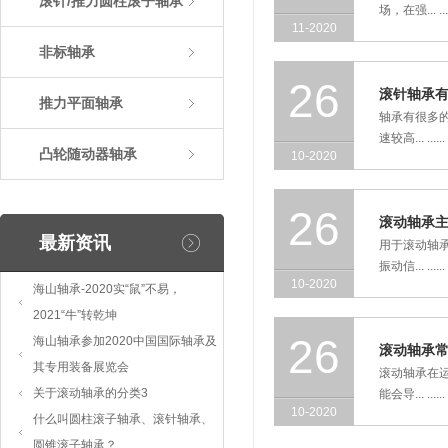
滚针/推力圆柱滚子轴承
场，在强... ....
11-2020
非标轴承
26
滚针轴承
推力平面轴承
轴承有很多
速较高... ......
凸轮随动器轴承
10-2020
26
滚动轴承
最新资讯
用于滚动轴
振动信... ......
10-2020
海山轴承-2020实“鼠”不易，
2021“牛”转乾坤
26
海山轴承参加2020中国国际轴承及
滚动轴承
其专用装备展览会
滚动轴承在
关于滚动轴承的分类3
能会导... ......
10-2020
什么叫圆柱滚子轴承、滚针轴承、
圆锥滚子轴承？