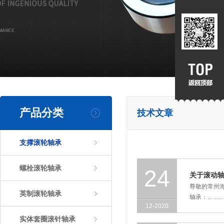
产品分类
技术文章
支撑滚轮轴承
螺栓滚轮轴承
24
关于滚动轴
尊敬的常州
英制滚轮轴承
轴承：... ......
12-2020
实体套圈滚针轴承