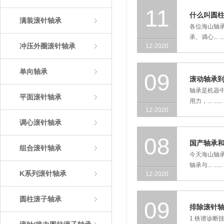
11
什么叫圆
满装滚针轴承
各位海山轴
承、调心... ....
冲压外圈滚针轴承
12-2020
单向轴承
09
滚动轴承
轴承是机器
平面滚针轴承
用力，... ......
12-2020
调心滚针轴承
08
国产轴承
组合滚针轴承
今天海山轴
轴承与... ......
K系列滚针轴承
12-2020
圆柱滚子轴承
09
排除滚针
1 铁谱诊